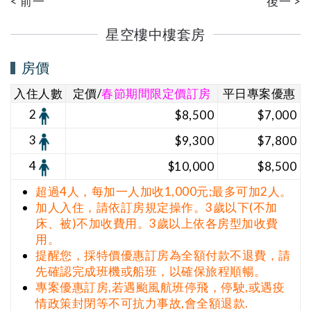
< 前一
後一 >
星空樓中樓套房
房價
入住人數
定價/
春節期間限定價訂房
平日專案優惠
2
$8,500
$7,000
3
$9,300
$7,800
4
$10,000
$8,500
超過4人，每加一人加收1,000元;最多可加2人。
加人入住，請依訂房規定操作。3歲以下(不加
床、被)不加收費用。3歲以上依各房型加收費
用。
提醒您，採特價優惠訂房為全額付款不退費，請
先確認完成班機或船班，以確保旅程順暢。
專案優惠訂房,若遇颱風航班停飛，停駛,或遇疫
情政策封閉等不可抗力事故,會全額退款.