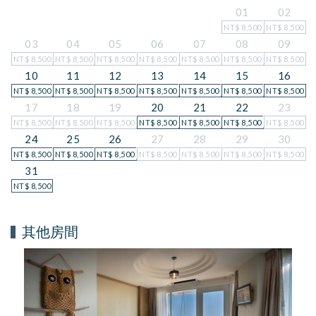
01
02
NT$
8,500
NT$
8,500
03
04
05
06
07
08
09
NT$
8,500
NT$
8,500
NT$
8,500
NT$
8,500
NT$
8,500
NT$
8,500
NT$
8,500
10
11
12
13
14
15
16
NT$
8,500
NT$
8,500
NT$
8,500
NT$
8,500
NT$
8,500
NT$
8,500
NT$
8,500
17
18
19
20
21
22
23
NT$
8,500
NT$
8,500
NT$
8,500
NT$
8,500
NT$
8,500
NT$
8,500
NT$
8,500
24
25
26
27
28
29
30
NT$
8,500
NT$
8,500
NT$
8,500
NT$
8,500
NT$
8,500
NT$
8,500
NT$
8,500
31
NT$
8,500
其他房間