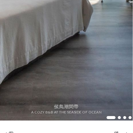
侯鳥潮間帶
A COZY B&B AT THE SEASIDE OF OCEAN
Living