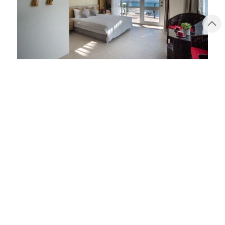
沐月套房
侯鳥潮間帶
台灣澎湖縣白沙鄉城前村34-2號
、
34-3號